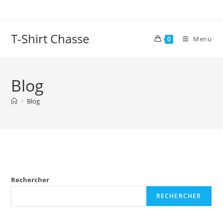
Skip
to
content
T-Shirt Chasse
Menu
0
Blog
>
Blog
Rechercher
RECHERCHER