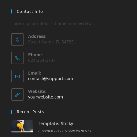
Contact Info
Lorem ipsum dolor sit amet consectetur.
Address:
Street Name, FL 54785
Phone:
621-254-2147
Email:
S’ouvre
contact@support.com
dans
votre
Website:
application
yourwebsite.com
Recent Posts
Template: Sticky
7 JANVIER 2012
/
0 COMMENTAIRE