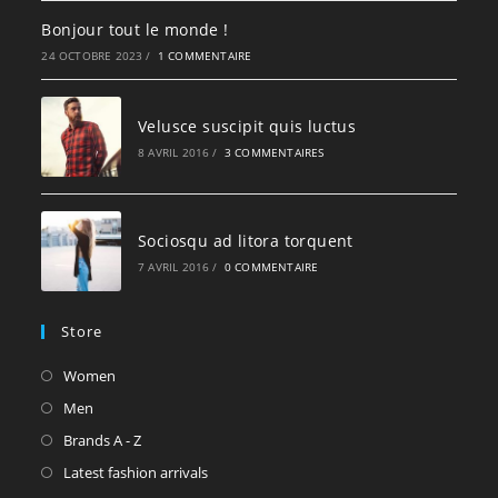
Bonjour tout le monde !
24 OCTOBRE 2023
/
1 COMMENTAIRE
Velusce suscipit quis luctus
8 AVRIL 2016
/
3 COMMENTAIRES
Sociosqu ad litora torquent
7 AVRIL 2016
/
0 COMMENTAIRE
Store
S’ouvre
Women
dans
S’ouvre
Men
un
dans
S’ouvre
Brands A - Z
nouvel
un
dans
S’ouvre
Latest fashion arrivals
onglet
nouvel
un