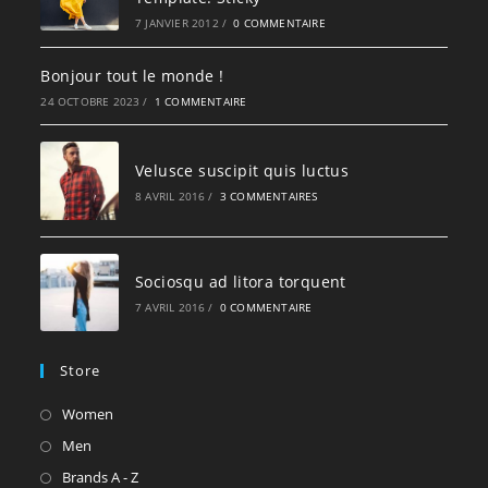
7 JANVIER 2012
/
0 COMMENTAIRE
Bonjour tout le monde !
24 OCTOBRE 2023
/
1 COMMENTAIRE
Velusce suscipit quis luctus
8 AVRIL 2016
/
3 COMMENTAIRES
Sociosqu ad litora torquent
7 AVRIL 2016
/
0 COMMENTAIRE
Store
S’ouvre
Women
dans
S’ouvre
Men
un
dans
S’ouvre
Brands A - Z