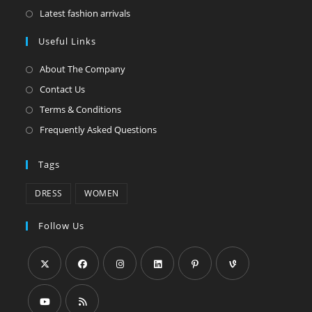
nouvel
un
dans
S’ouvre
Latest fashion arrivals
onglet
nouvel
un
dans
Useful Links
onglet
nouvel
un
onglet
nouvel
About The Company
onglet
Contact Us
Terms & Conditions
Frequently Asked Questions
Tags
DRESS
WOMEN
Follow Us
S’ouvre
S’ouvre
S’ouvre
S’ouvre
S’ouvre
S’ouvre
dans
dans
dans
dans
dans
dans