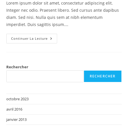
la
Lorem ipsum dolor sit amet, consectetur adipiscing elit.
publication :
Integer nec odio. Praesent libero. Sed cursus ante dapibus
diam. Sed nisi. Nulla quis sem at nibh elementum
imperdiet. Duis sagittis ipsum.…
Litora
Continuer La Lecture
Torqent
Per
Conubia
Rechercher
RECHERCHER
octobre 2023
avril 2016
janvier 2013