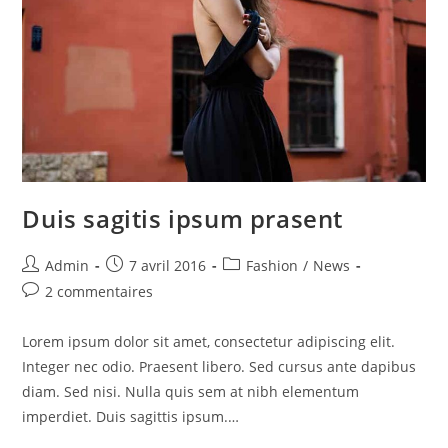
Duis sagitis ipsum prasent
Auteur/autrice
Publication
Post
Admin
7 avril 2016
Fashion
/
News
de
publiée :
category:
Commentaires
2 commentaires
la
de
publication :
la
Lorem ipsum dolor sit amet, consectetur adipiscing elit.
publication :
Integer nec odio. Praesent libero. Sed cursus ante dapibus
diam. Sed nisi. Nulla quis sem at nibh elementum
imperdiet. Duis sagittis ipsum.…