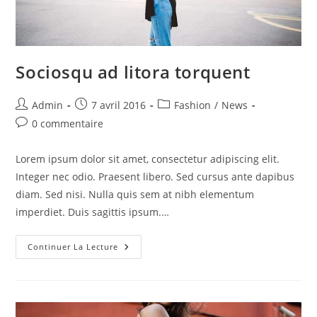
Sociosqu ad litora torquent
Auteur/autrice
Publication
Post
Admin
7 avril 2016
Fashion
/
News
de
publiée :
category:
Commentaires
0 commentaire
la
de
publication :
la
Lorem ipsum dolor sit amet, consectetur adipiscing elit.
publication :
Integer nec odio. Praesent libero. Sed cursus ante dapibus
diam. Sed nisi. Nulla quis sem at nibh elementum
imperdiet. Duis sagittis ipsum.…
Sociosqu
Continuer La Lecture
Ad
Litora
Torquent