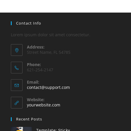
Contact Info
Lorem ipsum dolor sit amet consectetur.
Address:
Street Name, FL 54785
Phone:
621-254-2147
Email:
S’ouvre
contact@support.com
dans
votre
Website:
application
yourwebsite.com
Recent Posts
Template: Sticky