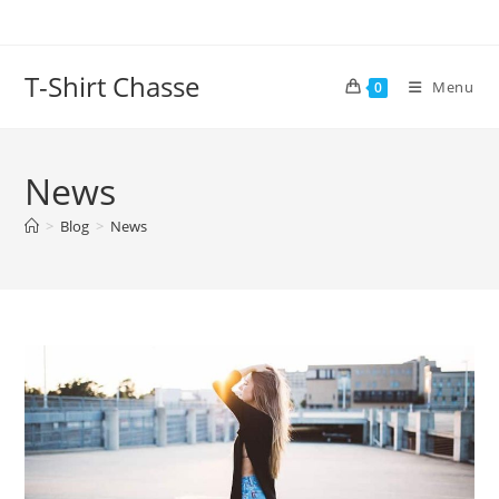
Skip
to
content
T-Shirt Chasse
Menu
0
News
>
Blog
>
News