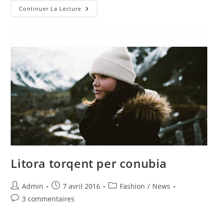
Duis
Continuer La Lecture
Sagitis
Ipsum
Prasent
Litora torqent per conubia
Auteur/autrice
Publication
Post
Admin
7 avril 2016
Fashion
/
News
de
publiée :
category:
Commentaires
3 commentaires
la
de
publication :