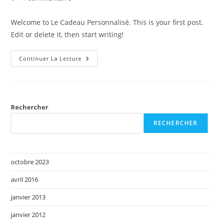
la
de
publication :
la
Welcome to Le Cadeau Personnalisé. This is your first post.
publication :
Edit or delete it, then start writing!
Bonjour
Continuer La Lecture
Tout
Le
Monde !
Rechercher
RECHERCHER
octobre 2023
avril 2016
janvier 2013
janvier 2012