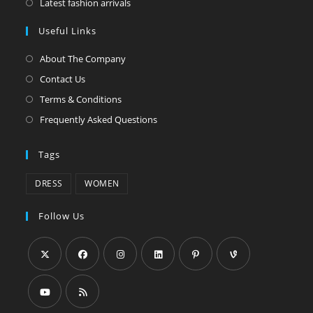
S’ouvre
Latest fashion arrivals
onglet
nouvel
un
dans
Useful Links
onglet
nouvel
un
onglet
nouvel
About The Company
onglet
Contact Us
Terms & Conditions
Frequently Asked Questions
Tags
DRESS
WOMEN
Follow Us
S’ouvre
S’ouvre
S’ouvre
S’ouvre
S’ouvre
S’ouvre
dans
dans
dans
dans
dans
dans