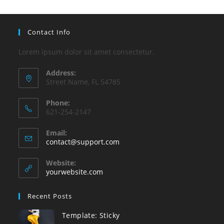
Contact Info
Lorem ipsum dolor sit amet consectetur.
Address:
Street Name, FL 54785
Phone:
621-254-2147
Email:
S’ouvre
contact@support.com
dans
votre
Website:
application
yourwebsite.com
Recent Posts
Template: Sticky