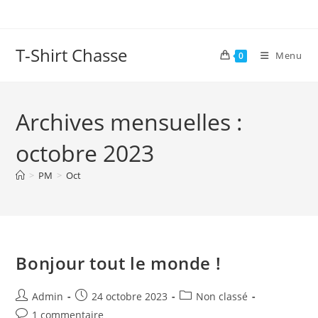
Skip
to
content
T-Shirt Chasse
Menu
0
Archives mensuelles :
octobre 2023
>
PM
>
Oct
Bonjour tout le monde !
Auteur/autrice
Publication
Post
Admin
24 octobre 2023
Non classé
de
publiée :
category:
Commentaires
1 commentaire