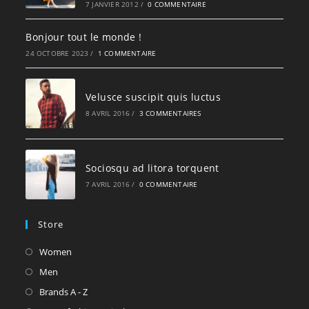
7 JANVIER 2012
/
0 COMMENTAIRE
Bonjour tout le monde !
24 OCTOBRE 2023
/
1 COMMENTAIRE
Velusce suscipit quis luctus
8 AVRIL 2016
/
3 COMMENTAIRES
Sociosqu ad litora torquent
7 AVRIL 2016
/
0 COMMENTAIRE
Store
S’ouvre
Women
dans
S’ouvre
Men
un
dans
S’ouvre
Brands A - Z
nouvel
un
dans