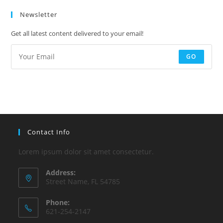
Newsletter
Get all latest content delivered to your email!
GO
Contact Info
Lorem ipsum dolor sit amet consectetur.
Address:
Street Name, FL 54785
Phone:
621-254-2147