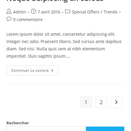
Auteur/autrice
Publication
Post
Admin
7 avril 2016
Special Offers
/
Trends
de
publiée :
category:
Commentaires
0 commentaire
la
de
publication :
la
Lorem ipsum dolor sit amet, consectetur adipiscing elit.
publication :
Integer nec odio. Praesent libero. Sed cursus ante dapibus
diam. Sed nisi. Nulla quis sem at nibh elementum
imperdiet. Duis sagittis ipsum.…
Neque
Continuer La Lecture
Adipiscing
An
Cursus
1
2
Aller à 
Rechercher