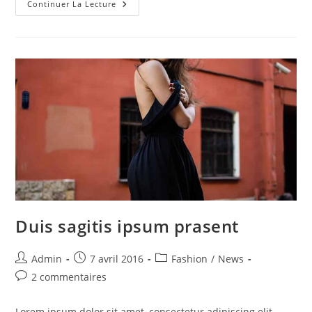
Tortor
Continuer La Lecture
Neque
Adpiscing
Diam
Duis sagitis ipsum prasent
Auteur/autrice
Publication
Post
Admin
7 avril 2016
Fashion
/
News
de
publiée :
category:
Commentaires
2 commentaires
la
de
publication :
la
Lorem ipsum dolor sit amet, consectetur adipiscing elit.