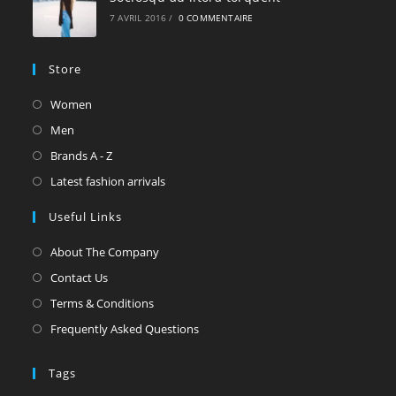
7 AVRIL 2016
/
0 COMMENTAIRE
Store
S’ouvre
Women
dans
S’ouvre
Men
un
dans
S’ouvre
Brands A - Z
nouvel
un
dans
S’ouvre
Latest fashion arrivals
onglet
nouvel
un
dans
Useful Links
onglet
nouvel
un
onglet
nouvel
About The Company
onglet
Contact Us
Terms & Conditions
Frequently Asked Questions
Tags