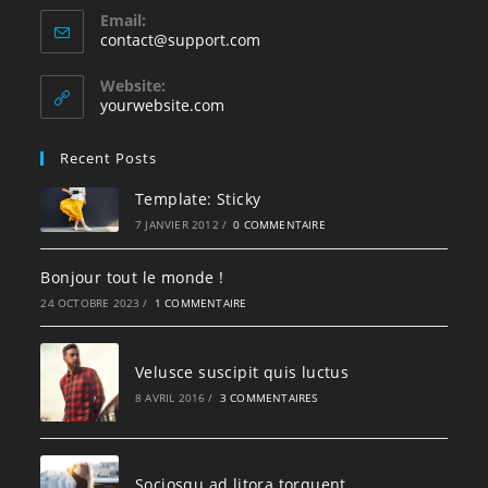
Email:
S’ouvre
contact@support.com
dans
votre
Website:
application
yourwebsite.com
Recent Posts
Template: Sticky
7 JANVIER 2012
/
0 COMMENTAIRE
Bonjour tout le monde !
24 OCTOBRE 2023
/
1 COMMENTAIRE
Velusce suscipit quis luctus
8 AVRIL 2016
/
3 COMMENTAIRES
Sociosqu ad litora torquent