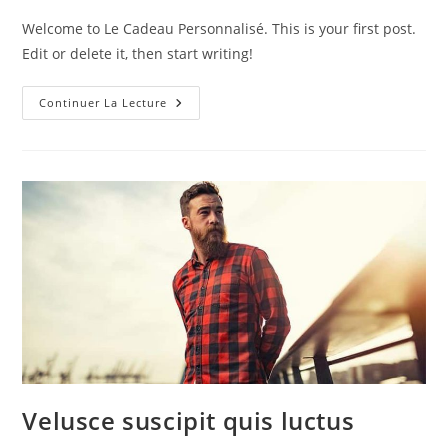
publication :
la
Welcome to Le Cadeau Personnalisé. This is your first post.
publication :
Edit or delete it, then start writing!
Bonjour
Continuer La Lecture
Tout
Le
Monde !
Velusce suscipit quis luctus