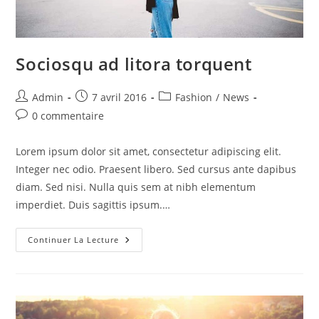
Sociosqu ad litora torquent
Auteur/autrice
Publication
Post
Admin
7 avril 2016
Fashion
/
News
de
publiée :
category:
Commentaires
0 commentaire
la
de
publication :
la
Lorem ipsum dolor sit amet, consectetur adipiscing elit.
publication :
Integer nec odio. Praesent libero. Sed cursus ante dapibus
diam. Sed nisi. Nulla quis sem at nibh elementum
imperdiet. Duis sagittis ipsum.…
Sociosqu
Continuer La Lecture
Ad
Litora
Torquent