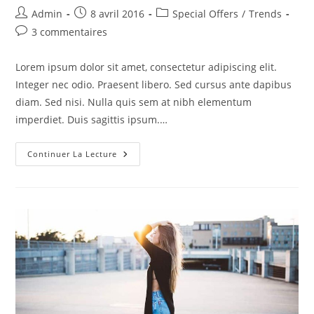
Auteur/autrice
Publication
Post
Admin
8 avril 2016
Special Offers
/
Trends
de
publiée :
category:
Commentaires
3 commentaires
la
de
publication :
la
Lorem ipsum dolor sit amet, consectetur adipiscing elit.
publication :
Integer nec odio. Praesent libero. Sed cursus ante dapibus
diam. Sed nisi. Nulla quis sem at nibh elementum
imperdiet. Duis sagittis ipsum.…
Velusce
Continuer La Lecture
Suscipit
Quis
Luctus