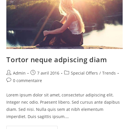
Tortor neque adpiscing diam
Auteur/autrice
Publication
Post
Admin
7 avril 2016
Special Offers
/
Trends
de
publiée :
category:
Commentaires
0 commentaire
la
de
publication :
la
Lorem ipsum dolor sit amet, consectetur adipiscing elit.
publication :
Integer nec odio. Praesent libero. Sed cursus ante dapibus
diam. Sed nisi. Nulla quis sem at nibh elementum
imperdiet. Duis sagittis ipsum.…