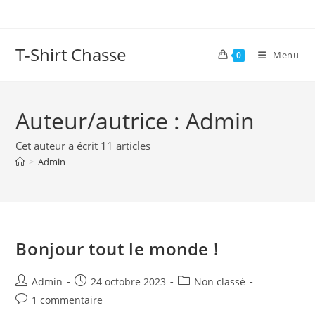
Skip
to
content
T-Shirt Chasse
Menu
0
Auteur/autrice :
Admin
Cet auteur a écrit 11 articles
>
Admin
Bonjour tout le monde !
Auteur/autrice
Publication
Post
Admin
24 octobre 2023
Non classé
de
publiée :
category:
Commentaires
1 commentaire
la
de